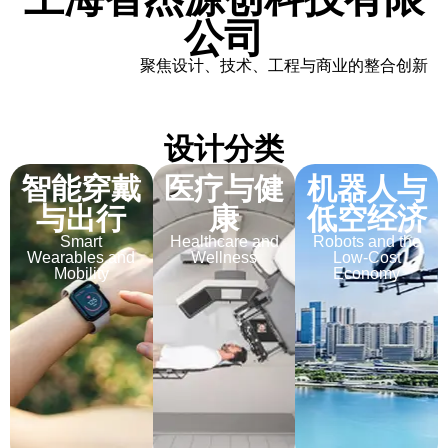
公司
聚焦设计、技术、工程与商业的整合创新
设计分类
智能穿戴
医疗与健
机器人与
与出行
康
低空经济
Smart
Healthcare and
Robots and the
Wearables and
Wellness
Low-Cost
Mobility
Economy