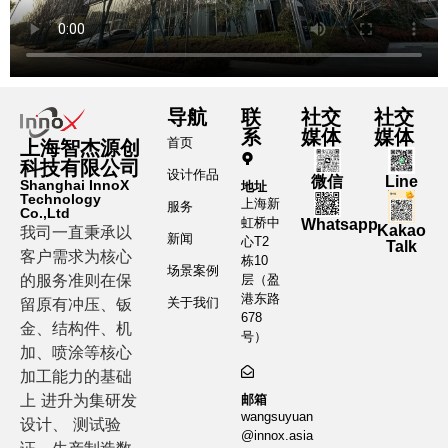
导航
联
社交
社交
系
媒体
媒体
首页
上海智杰源创
科技有限公司
设计作品
微信
Line
Shanghai InnoX
地址
Technology
上海新
服务
Co.,Ltd
虹桥中
Whatsapp
Kakao
我司一直秉承以
新闻
心T2
Talk
客户需求为核心
栋10
场景案例
的服务准则在保
层（盈
港东路
留原有冲压、钣
关于我们
678
金、结构件、机
号）
加、喷涂等核心
加工能力的基础
上 进升为集研发
邮箱
wangsuyuan
设计、 测试验
@innox.asia
证、生产制造数