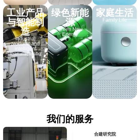
工业产品
绿色新能
家庭生活
与智能制
源
Family Life
造
Green New
Energy
Industrial
products and
intelligent
manufacturing
我们的服务
合建研究院